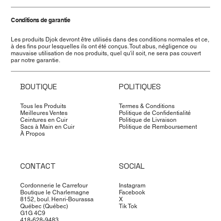
Conditions de garantie
Les produits Djok devront être utilisés dans des conditions normales et ce,
à des fins pour lesquelles ils ont été conçus. Tout abus, négligence ou
mauvaise utilisation de nos produits, quel qu'il soit, ne sera pas couvert
par notre garantie.
BOUTIQUE
POLITIQUES
Tous les Produits
Termes & Conditions
Meilleures Ventes
Politique de Confidentialité
Ceintures en Cuir
Politique de Livraison
Sacs à Main en Cuir
Politique de Remboursement
À Propos
CONTACT
SOCIAL
Cordonnerie le Carrefour
Instagram
Boutique le Charlemagne
Facebook
8152, boul. Henri-Bourassa
X
Québec (Québec)
Tik Tok
G1G 4C9
418-628-9483